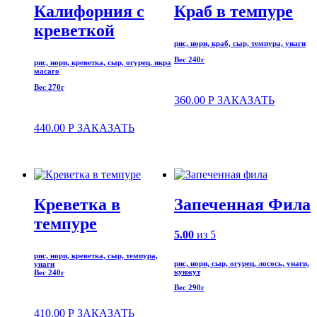
Калифорния с
Краб в темпуре
креветкой
рис, нори, краб, сыр, темпура, унаги
Вес 240г
рис, нори, креветка, сыр, огурец. икра
масаго
Вес 270г
360.00
Р
ЗАКАЗАТЬ
440.00
Р
ЗАКАЗАТЬ
Креветка в
Запеченная Фила
темпуре
5.00
из 5
рис, нори, креветка, сыр, темпура,
рис, нори, сыр, огурец, лосось, унаги,
унаги
кунжут
Вес 240г
Вес 290г
410.00
Р
ЗАКАЗАТЬ