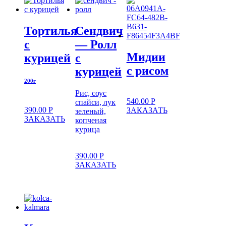
Тортилья
Сендвич
с
— Ролл
Мидии
курицей
с
с рисом
курицей
200г
Рис, соус
540.00
Р
спайси, лук
390.00
Р
ЗАКАЗАТЬ
зеленый,
ЗАКАЗАТЬ
копченая
курица
390.00
Р
ЗАКАЗАТЬ